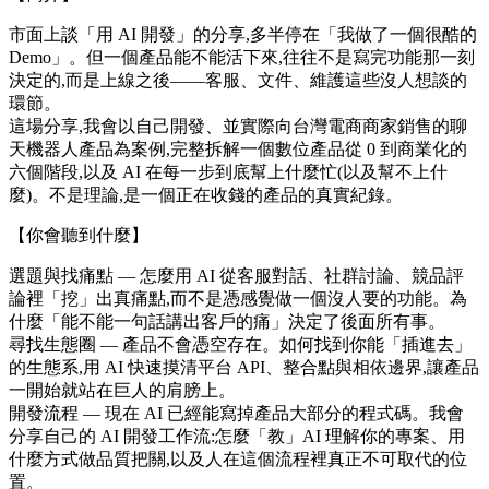
市面上談「用 AI 開發」的分享,多半停在「我做了一個很酷的
Demo」。但一個產品能不能活下來,往往不是寫完功能那一刻
決定的,而是上線之後——客服、文件、維護這些沒人想談的
環節。
這場分享,我會以自己開發、並實際向台灣電商商家銷售的聊
天機器人產品為案例,完整拆解一個數位產品從 0 到商業化的
六個階段,以及 AI 在每一步到底幫上什麼忙(以及幫不上什
麼)。不是理論,是一個正在收錢的產品的真實紀錄。
【你會聽到什麼】
選題與找痛點 — 怎麼用 AI 從客服對話、社群討論、競品評
論裡「挖」出真痛點,而不是憑感覺做一個沒人要的功能。為
什麼「能不能一句話講出客戶的痛」決定了後面所有事。
尋找生態圈 — 產品不會憑空存在。如何找到你能「插進去」
的生態系,用 AI 快速摸清平台 API、整合點與相依邊界,讓產品
一開始就站在巨人的肩膀上。
開發流程 — 現在 AI 已經能寫掉產品大部分的程式碼。我會
分享自己的 AI 開發工作流:怎麼「教」AI 理解你的專案、用
什麼方式做品質把關,以及人在這個流程裡真正不可取代的位
置。