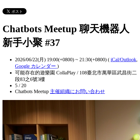
Chatbots Meetup 聊天機器人
新手小聚 #37
2026/06/22(月) 19:00(+0800)
~
21:30(+0800)
(
iCal/Outlook
,
Google カレンダー
)
可能存在的遊樂園 CollaPlay / 108臺北市萬華區武昌街二
段83之6號3樓
5 / 20
Chatbots Meetup
主催組織にお問い合わせ