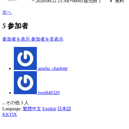
~
2026/06/22 21:30(+0800)
販売終了
無料
次へ
5
参加者
参加者を表示
参加者を非表示
amelia_charlotte
iven840320
...その他 3 人
Language:
繁體中文
English
日本語
KKTIX