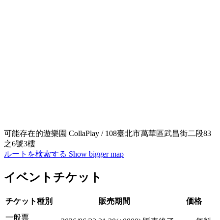
可能存在的遊樂園 CollaPlay / 108臺北市萬華區武昌街二段83
之6號3樓
ルートを検索する
Show bigger map
イベントチケット
チケット種別
販売期間
価格
一般票