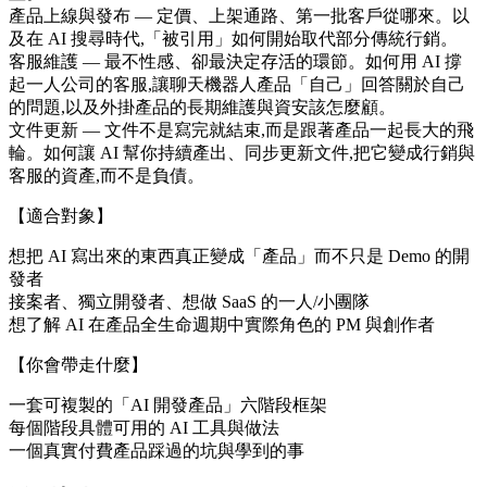
產品上線與發布 — 定價、上架通路、第一批客戶從哪來。以
及在 AI 搜尋時代,「被引用」如何開始取代部分傳統行銷。
客服維護 — 最不性感、卻最決定存活的環節。如何用 AI 撐
起一人公司的客服,讓聊天機器人產品「自己」回答關於自己
的問題,以及外掛產品的長期維護與資安該怎麼顧。
文件更新 — 文件不是寫完就結束,而是跟著產品一起長大的飛
輪。如何讓 AI 幫你持續產出、同步更新文件,把它變成行銷與
客服的資產,而不是負債。
【適合對象】
想把 AI 寫出來的東西真正變成「產品」而不只是 Demo 的開
發者
接案者、獨立開發者、想做 SaaS 的一人/小團隊
想了解 AI 在產品全生命週期中實際角色的 PM 與創作者
【你會帶走什麼】
一套可複製的「AI 開發產品」六階段框架
每個階段具體可用的 AI 工具與做法
一個真實付費產品踩過的坑與學到的事