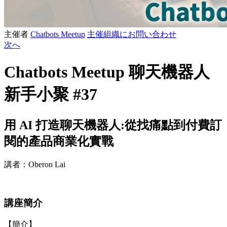
主催者
Chatbots Meetup
主催組織にお問い合わせ
次へ
Chatbots Meetup 聊天機器人
新手小聚 #37
用 AI 打造聊天機器人:從找痛點到付費訂
閱的產品商業化實戰
講者：Oberon Lai
講座簡介
【簡介】