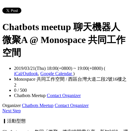
Chatbots meetup 聊天機器人
微聚A @ Monospace 共同工作
空間
2019/03/21(Thu) 18:00(+0800)
~
19:00(+0800)
(
iCal/Outlook
,
Google Calendar
)
Monospace 共同工作空間 / 西區台灣大道二段2號16樓之
2
0 / 500
Chatbots Meetup
Contact Organizer
Organizer
Chatbots Meetup
Contact Organizer
Next Step
▎活動型態