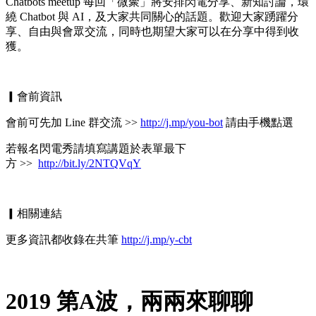
Chatbots meetup 每回「微聚」將安排閃電分享、新知討論，環
繞 Chatbot 與 AI，及大家共同關心的話題。歡迎大家踴躍分
享、自由與會眾交流，同時也期望大家可以在分享中得到收
獲。
▎會前資訊
會前可先加 Line 群交流 >>
http://j.mp/you-bot
請由手機點選
若報名閃電秀請填寫講題於表單最下
方 >>
http://bit.ly/2NTQVqY
▎相關連結
更多資訊都收錄在共筆
http://j.mp/y-cbt
2019 第A波，兩兩來聊聊