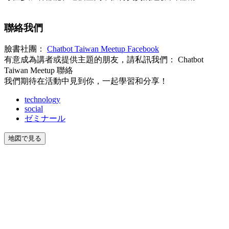
聯絡我們
臉書社團：
Chatbot Taiwan Meetup Facebook
有意成為講者或提供主題的朋友，請私訊我們： Chatbot
Taiwan Meetup 聯絡
我們期待在活動中見到你，一起學習和分享！
technology
social
ゼミナール
地図で見る