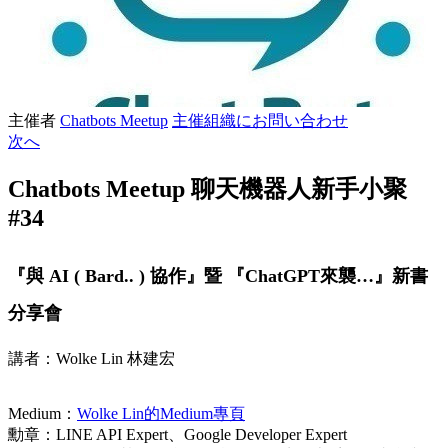
主催者
Chatbots Meetup
主催組織にお問い合わせ
次へ
Chatbots Meetup 聊天機器人新手小聚
#34
『與 AI ( Bard.. ) 協作』暨 『ChatGPT來襲…』新
書
分享會
講者：Wolke Lin 林建宏
Medium：
Wolke Lin的Medium專頁
勳章：LINE API Expert、Google Developer Expert