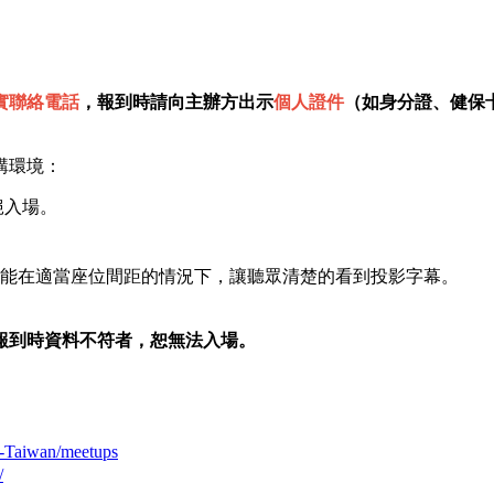
實聯絡電話
，報到時請向主辦方出示
個人證件
（如身分證、健保
講環境：
絕入場。
能在適當座位間距的情況下，讓聽眾清楚的看到投影字幕。
報到時資料不符者，恕無法入場。
t-Taiwan/meetups
/