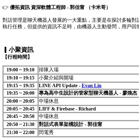
👉
優拓資訊 資深軟體工程師 - 郭佳甯 （卡米哥）
對話管理是聊天機器人發展的一大重點，主要是在探討多輪對
執行任務，但提供的資訊不足時，由機器人主動發問，用戶回答問
▎小聚資訊
【行程時間】
19:00 ~ 19:10
排隊入場
19:10 ~ 19:15
小聚介紹與開場
19:15 ~ 19:35
LINE API Update -
Evan Lin
19:35 ~ 20:00
專為高中生設計的管家型聊天機器人 -
廖煥杰
20:00 ~ 20:05
中場休息
20:05 ~ 20:45
LIFF & Firebase - Richard
20:45 ~ 20:50
中場休息
20:50 ~ 21:30
對話式表單架構設計 - 郭佳甯
21:30 ~ 22:00
閃電秀