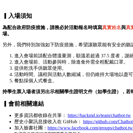
▎入場須知
為配合政府防疫措施，請務必於活動報名時填寫
真實姓名
與
真
場。
另外，我們特別加強如下防疫措施，希望讓聽眾能有安全的聽
進入會場前請配合體溫量測，額溫若超過 37.5 度者，謝
進入會場前、活動參與時，除進食外需全程配戴口罩。
提供乾洗手供聽眾使用。
活動時間、議程與活動人數縮減，但仍維持大場地以盡可
餐點採個人式餐盒。
持學生票入場者須另出示相關學生證明文件（如學生證），若
▎會前
相關連結
更多資訊都收錄在共筆：
https://hackmd.io/team/chatbot-tw
歷史小聚訊息接收入在 GitHub：
https://github.com/Chatbo
加入臉書社團：
https://www.facebook.com/groups/chatbot.tw