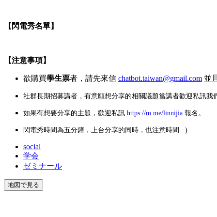
【閃電秀名單】
【注意事項】
欲購買
學生票
者，請先來信
chatbot.taiwan@gmail.com
並
社群長期招募講者，有意願想分享的相關議題當講者歡迎私訊我們
如果有想要分享的主題，歡迎私訊
https://m.me/linnijia
報名。
閃電秀時間為五分鐘，上台分享的同時，也注意時間 : )
social
学会
ゼミナール
地図で見る