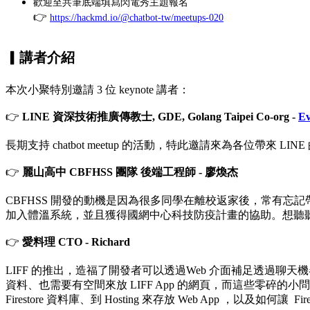
歡迎至共筆底端填寫閃電秀主題報名
👉
https://hackmd.io/@chatbot-tw/meetups-020
▎
講者介紹
本次小聚特別邀請 3 位
keynote 講者：
👉
LINE 資深技術推廣傳教士, GDE, Golang Taipei Co-org -
Ev
長期支持 chatbot meetup 的活動，特此邀請來為各位帶來
👉
麗山高中 CBFHSS 團隊 後端工程師 - 廖煥杰
CBFHSS 開發的動機是因為很多同學在離校返家後，常有忘記帶作
加入體溫系統，並且獲得國網中心科技防疫計畫的協助。想聽聽 
👉
愛料理 CTO - Richard
LIFF 的推出，造福了開發者可以透過Web 介面補足透過聊天
資料、也需要有空間來放 LIFF App 的網頁，而這些零碎的小問題
Firestore 資料庫、到 Hosting 來存放 Web App ，以及如