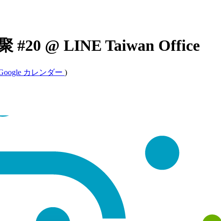
#20 @ LINE Taiwan Office
Google カレンダー
)