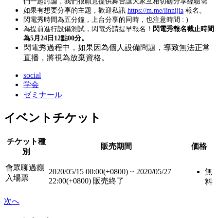
們一起討論，我們很願意提供舞台讓大家互相切磋分享經驗🚀
如果有想要分享的主題，歡迎私訊
https://m.me/linnijia
報名。
閃電秀時間為五分鐘，上台分享的同時，也注意時間 : )
為提前進行設備測試，閃電秀請提早報名！
閃電秀報名截止時間
為5月24日12點00分。
閃電秀過程中，如果因為個人設備問題，導致無法正常
直播，將視為放棄資格。
social
学会
ゼミナール
イベントチケット
チケット種
販売期間
価格
別
會眾聊過癮
2020/05/15 00:00(+0800)
~
2020/05/27
無
入場票
22:00(+0800)
販売終了
料
次へ