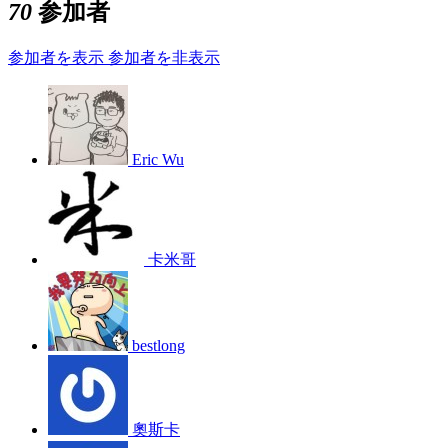
70
参加者
参加者を表示
参加者を非表示
Eric Wu
卡米哥
bestlong
奧斯卡