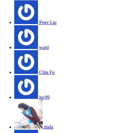
Peter Liu
ward
Chiu Fu
luc99
tinda