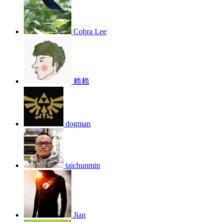
Cobra Lee
賴賴
dogman
taichunmin
Jian