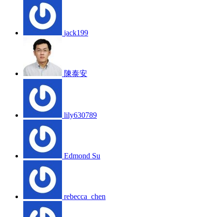
jack199
陳泰安
lily630789
Edmond Su
rebecca_chen