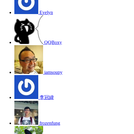
Evelyn
QQBoxy
iamsoupy
李冠緯
frozenfung