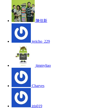
陳佳新
jericho_229
jimmyliao
Charves
iris019