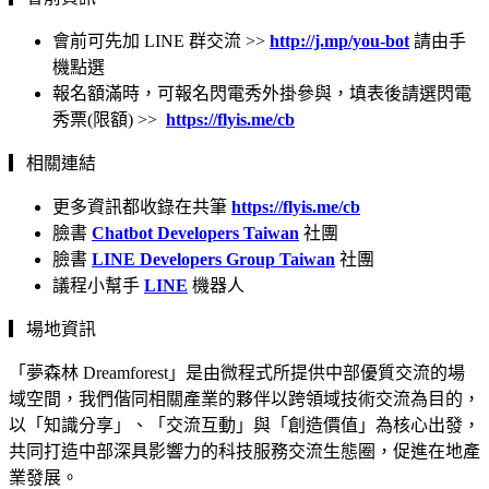
會前可先加 LINE 群交流 >>
http://j.mp/you-bot
請由手
機點選
報名額滿時，可報名閃電秀外掛參與，填表後請選閃電
秀票(限額) >>
https://flyis.me/cb
▎相關連結
更多資訊都收錄在共筆
https://flyis.me/cb
臉書
Chatbot Developers Taiwan
社團
臉書
LINE Developers Group Taiwan
社團
議程小幫手
LINE
機器人
▎場地資訊
「夢森林 Dreamforest」是由微程式所提供中部優質交流的場
域空間，我們偕同相關產業的夥伴以跨領域技術交流為目的，
以「知識分享」、「交流互動」與「創造價值」為核心出發，
共同打造中部深具影響力的科技服務交流生態圈，促進在地產
業發展。