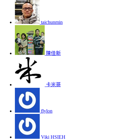
taichunmin
陳佳新
卡米哥
flylon
Viki HSIEH