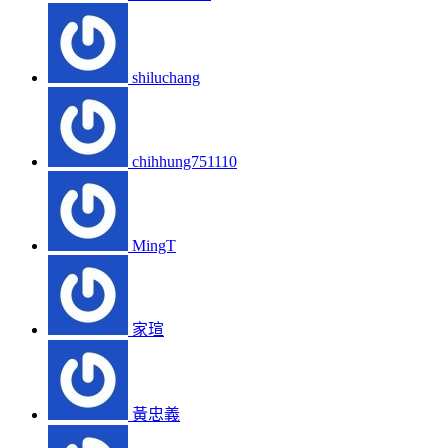
shiluchang
chihhung751110
MingT
家瑄
黃忠義