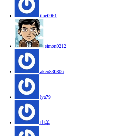
tine0961
simon0212
aken830806
lya79
山羊