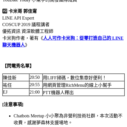
2️⃣ 卡米哥 郭佳甯
LINE API Expert
COSCUP 2019 議程講者
優拓資訊 資深軟體工程師
卡米狗作者，著有《
人人可作卡米狗：從零打造自己的 LINE
聊天機器人
》
【閃電秀名單】
20:50
陳佳新
用LIFF掃碼，數位集章好便利！
20:55
祐任
用網頁管理RichMenu的線上小幫手
EJ
21:00
PTT機器人釋出
[注意事項]
Chatbots Meetup 小小聚為非營利技術社群，本次活動不
收費，感謝夢森林支援場地。