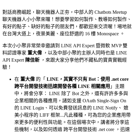
對話商務崛起，聊天機器人正夯，中部人的 Chatbots Meetup
聊天機器人小小聚來囉！想要學習如何製作、教導如何製作、
有好的點子、缺好的點子的朋友們，都歡迎來交流喔！場地就
在台灣大道上，夜景美麗、座位舒適的 16 樓 Monospace 。
本次小小聚非常榮幸邀請到 LINE API Expert 暨微軟 MVP 雙
料認證專家
董大偉
，以及中部小聚的主辦人同時也是 LINE
API Expert
陳佳新
，來跟大家分享他們不藏私的寶貴實戰經
驗！
在
董大偉
的「
LINE，其實不只有 Bot：使用 .net core
跨平台開發技術迅速開發各種 LINE 相關應用
」主題
中，將會分享： LINE 除了 Bot 之外，還有許許多多與
企業相關的各種應用，諸如支援 OAuth Single-Sign On
的 LINE Login、可以免費發送訊息的 LINE Notify、 媲
美小程序的 LIFF 框架...凡此種種，可為您的企業應用帶
來更多的便利性與功能。在這個場次中，講者將分享這
些機制，以及如何透過 跨平台開發技術 .net core ，迅速