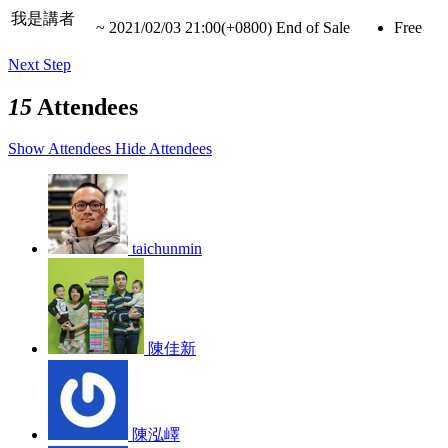
我是講者
~
2021/02/03 21:00(+0800)
End of Sale
Free
Next Step
15
Attendees
Show Attendees
Hide Attendees
taichunmin
陳佳新
陳泓嶧