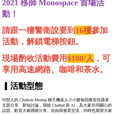
2021 移師 Monospace 首場活
動！
請跟一樓警衛說要到
16樓
參加
活動，解鎖電梯按鈕。
現場酌收活動費用
$100/人
，可
享用高速網路、咖啡和茶水。
▎活動型態
中部人的 Chatbots Meetup 聊天機器人小小聚每回將安排講者
主題分享、新知討論，環繞 Chatbot 與 AI，及大家共同關心的
話題。歡迎大家踴躍分享、自由與會眾交流，同時也期望大家