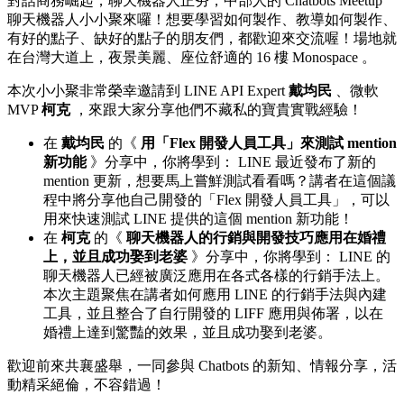
對話商務崛起，聊天機器人正夯，中部人的 Chatbots Meetup
聊天機器人小小聚來囉！想要學習如何製作、教導如何製作、
有好的點子、缺好的點子的朋友們，都歡迎來交流喔！場地就
在台灣大道上，夜景美麗、座位舒適的 16 樓 Monospace 。
本次小小聚非常榮幸邀請到 LINE API Expert
戴均民
、微軟
MVP
柯克
，來跟大家分享他們不藏私的寶貴實戰經驗！
在
戴均民
的《
用「Flex 開發人員工具」來測試 mention
新功能
》分享中，你將學到： LINE 最近發布了新的
mention 更新，想要馬上嘗鮮測試看看嗎？講者在這個議
程中將分享他自己開發的「Flex 開發人員工具」，可以
用來快速測試 LINE 提供的這個 mention 新功能！
在
柯克
的《
聊天機器人的行銷與開發技巧應用在婚禮
上，並且成功娶到老婆
》分享中，你將學到： LINE 的
聊天機器人已經被廣泛應用在各式各樣的行銷手法上。
本次主題聚焦在講者如何應用 LINE 的行銷手法與內建
工具，並且整合了自行開發的 LIFF 應用與佈署，以在
婚禮上達到驚豔的效果，並且成功娶到老婆。
歡迎前來共襄盛舉，一同參與 Chatbots 的新知、情報分享，活
動精采絕倫，不容錯過！