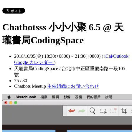
Chatbotsss 小小小聚 6.5 @ 天
瓏書局CodingSpace
2018/10/05(金) 18:30(+0800)
~
21:30(+0800)
(
iCal/Outlook
,
Google カレンダー
)
天瓏書局CodingSpace / 台北市中正區重慶南路一段105
號
75 / 80
Chatbots Meetup
主催組織にお問い合わせ