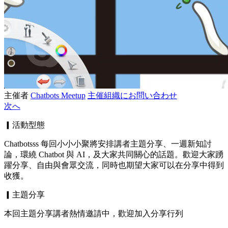
主催者
Chatbots Meetup
主催組織にお問い合わせ
次へ
▎活動型態
Chatbotsss 每回小小小聚將安排講者主題分享、一週新知討
論，環繞 Chatbot 與 AI，及大家共同關心的話題。歡迎大家踴
躍分享、自由與會眾交流，同時也期望大家可以在分享中得到
收獲。
▎主題分享
本回主題分享講者熱情邀請中，歡迎加入分享行列