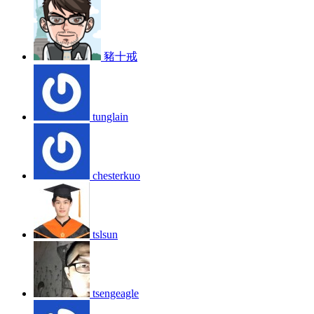
豬十戒
tunglain
chesterkuo
tslsun
tsengeagle