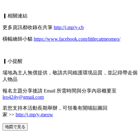
▎相關連結
更多資訊都收錄在共筆
http://j.mp/y-cb
橫幅繪師小貓
https://www.facebook.com/littlecatmeomeo/
▎小提醒
場地為主人無償提供，敬請共同維護環境品質，並記得帶走個
人物品
報名主題分享後請 Email 所需時間與分享內容概要至
leo424y@gmail.com
若您支持本活動長期舉辦，可領養有開喵貼圖回
家 >>
http://j.mp/y-meow
地図で見る