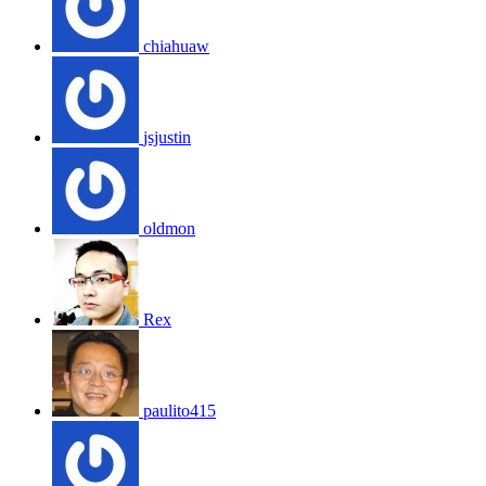
chiahuaw
jsjustin
oldmon
Rex
paulito415