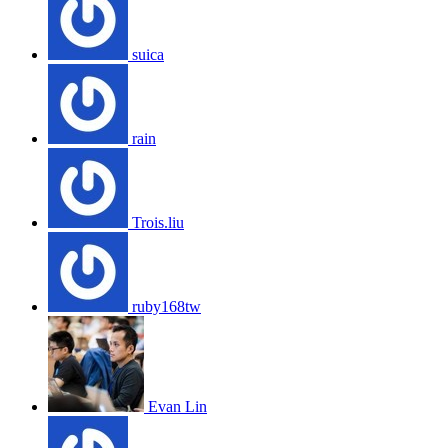
suica
rain
Trois.liu
ruby168tw
Evan Lin