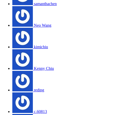
samanthachen
Neo Wang
kimichiu
Kenny Chiu
reding
c.60813