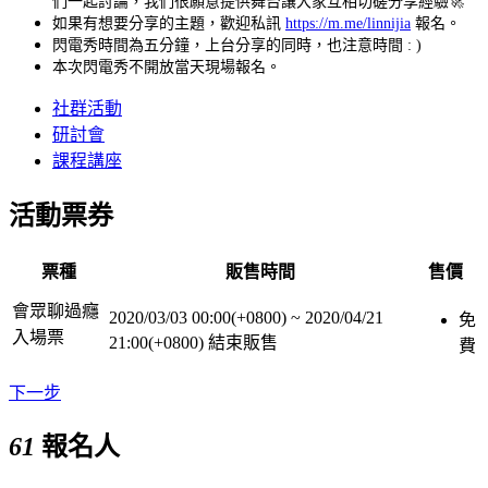
們一起討論，我們很願意提供舞台讓大家互相切磋分享經驗🚀
如果有想要分享的主題，歡迎私訊
https://m.me/linnijia
報名。
閃電秀時間為五分鐘，上台分享的同時，也注意時間 : )
本次閃電秀不開放當天現場報名。
社群活動
研討會
課程講座
活動票券
票種
販售時間
售價
會眾聊過癮
2020/03/03 00:00(+0800)
~
2020/04/21
免
入場票
21:00(+0800)
結束販售
費
下一步
61
報名人