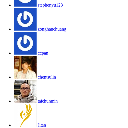
stephenyu123
zonghanchuang
ccpan
chentsulin
taichunmin
Jitan