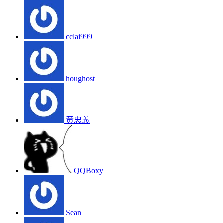
cclai999
houghost
黃忠義
QQBoxy
Sean