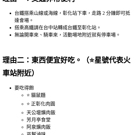
台鐵搭乘山線或海線，彰化站下車，走路 2 分鐘即可抵
達會場。
搭乘高鐵請在台中站轉成台鐵至彰化站。
無論開車來、騎車來，活動場地附近就有停車場。
理由二：東西便宜好吃。（⭐星號代表火
車站附近）
要吃得飽
⭐ 貓鼠麵
⭐ 正彰化肉圓
天公壇爌肉飯
芳月亭食堂
阿泉爌肉飯
丐幫滷味