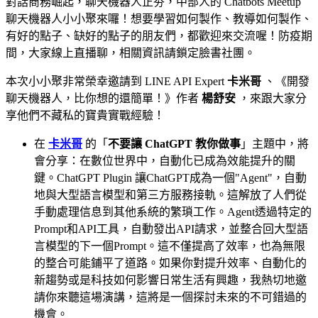
對話商務崛起，聊天機器人正夯，中部人的 Chatbots Meetup
聊天機器人小小聚來囉！想要學習如何製作、教導如何製作、
有好的點子、缺好的點子的朋友們，都歡迎來交流喔！防疫期
間，大家線上直播聊，相關資訊請鎖定臉書社團。
本次小小聚非常榮幸邀請到 LINE API Expert
卡米哥
、《開發
聊天機器人，比你想的還簡單！》作者
楊舒安
，來跟大家分
享他們不藏私的寶貴實戰經驗！
在
卡米哥
的「
不要讓 ChatGPT 教你做事
」主題中，將
會分享：在數位世界中，自動化已成為效能提升的關
鍵。ChatGPT Plugin 讓ChatGPT成為一個"Agent"，自動
地與大型語言模型和第三方服務接軌。這解放了人們從
手動處理信息到其他系統的繁瑣工作。Agent透過特定的
Prompt和API工具，自動發出API請求，並整合回大型語
言模型的下一個Prompt。這不僅提高了效率，也為無限
的整合可能鋪平了道路。如果你對提升效率、自動化的
新趨勢或是科技如何影響日常生活有興趣，我熱切地邀
請你來聽這場演講，這將是一個探討未來的不可錯過的
機會。