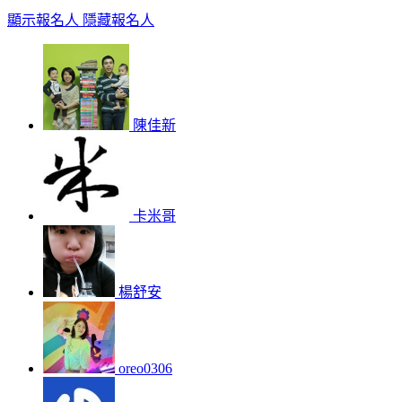
顯示報名人
隱藏報名人
陳佳新
卡米哥
楊舒安
oreo0306