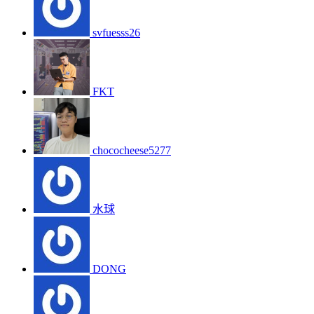
svfuesss26
FKT
chococheese5277
水球
DONG