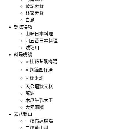
黃記素食
林家素食
白鳥
想吃得巧
山崎日本料理
四五番日本料理
琥珀川
就是嘴饞
⭐ 桂花巷酸梅湯
⭐ 銅鐘圓仔湯
⭐ 糯米炸
天公壇狀元糕
萬波
木瓜牛乳大王
大元麻糬
去八卦山
一樓布達廣場
二樓卦山村