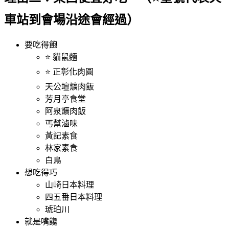
車站到會場沿途會經過）
要吃得飽
⭐ 貓鼠麵
⭐ 正彰化肉圓
天公壇爌肉飯
芳月亭食堂
阿泉爌肉飯
丐幫滷味
黃記素食
林家素食
白鳥
想吃得巧
山崎日本料理
四五番日本料理
琥珀川
就是嘴饞