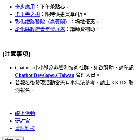
奇步應用
：下午茶點心。
卡里善之樹
：限時優惠買傘8折。
彰化鐵路醫院（高賓閣）
：場地優惠。
彰化縣政府青年發展處
：講師費補助。
[注意事項]
Chatbots 小小聚為非營利技術社群，如欲贊助，請私訊
Chatbot Developers Taiwan
管理人員。
若報名後發現活動當天有事無法參考，請上 KKTIX 取
消報名。
線上活動
研討會
資訊科技