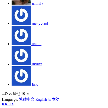
janmily
ruckyvemi
uraniu
rikurzt
Eric
...以及其他 19 人
Language:
繁體中文
English
日本語
KKTIX