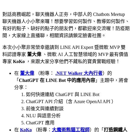
對話商務崛起，聊天機器人正夯，中部人的 Chatbots Meetup
聊天機器人小小聚來囉！想要學習如何製作、教導如何製作、
有好的點子、缺好的點子的朋友們，都歡迎來交流喔！防疫期
間，大家線上直播聊，相關資訊請鎖定臉書社團。
本次小小聚非常榮幸邀請到 LINE API Expert 暨微軟 MVP 雙
料認證專家
董大偉
、微軟 AI 人工智慧領域的 MVP 最有價值
專家
KoKo
，來跟大家分享他們不藏私的寶貴實戰經驗！
在
董大偉
（粉專：
.NET Walker 大內行者
）的
「
ChatGPT 在 LINE Bot 中的應用內容
」主題中，將會
分享：
如何快速連結 ChatGPT 與 LINE Bot
ChatGPT API 介紹（含 Azure OpenAI API ）
前後文與連續對談
NLU 與語意分析
ChatGPT 應用
在
KoKo
（粉專：
大魔術熊貓工程師
）的「
打造鋼鐵人