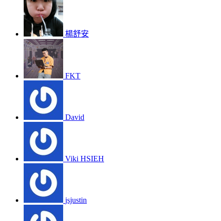
楊舒安
FKT
David
Viki HSIEH
jsjustin