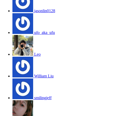
jasonlin0128
ufo_aka_ufu
Leo
William Liu
smilingjeff