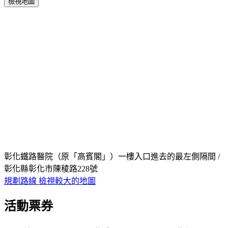
檢視地圖
彰化鐵路醫院（原「高賓閣」）一樓入口進去的最左側隔間 /
彰化縣彰化市陳稜路228號
規劃路線
檢視較大的地圖
活動票券