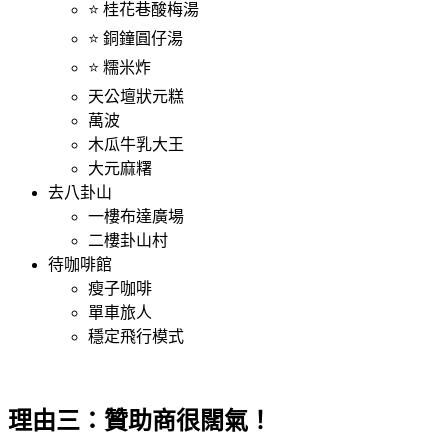
⭐ 桂花巷酸梅湯
⭐ 銅鐘圓仔湯
⭐ 糯米炸
天公壇狀元糕
萬波
木瓜牛乳大王
大元麻糬
去八卦山
一樓布達廣場
二樓卦山村
待咖啡館
瘦子咖啡
單車旅人
穩定飛行模式
理由三：贊助商很闊氣！