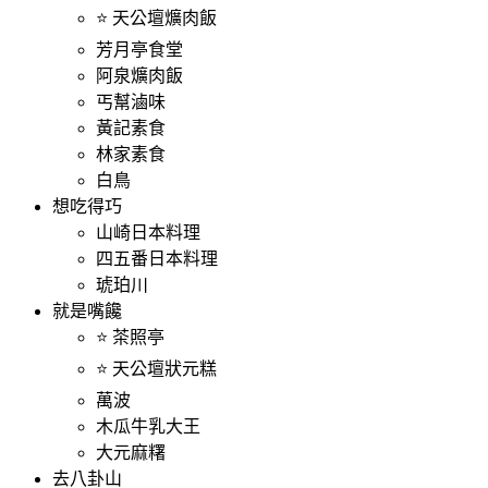
⭐ 天公壇爌肉飯
芳月亭食堂
阿泉爌肉飯
丐幫滷味
黃記素食
林家素食
白鳥
想吃得巧
山崎日本料理
四五番日本料理
琥珀川
就是嘴饞
⭐ 茶照亭
⭐ 天公壇狀元糕
萬波
木瓜牛乳大王
大元麻糬
去八卦山