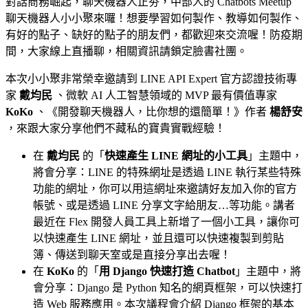
對話商務崛起，聊天機器人正夯，中部人的 Chatbots Meetup
聊天機器人小小聚來囉！想要學習如何製作、教導如何製作、
有好的點子、缺好的點子的朋友們，都歡迎來交流喔！防疫期
間，大家線上直播聊，相關資訊請鎖定臉書社團。
本次小小聚非常榮幸邀請到 LINE API Expert 官方認證技術專
家
戴均民
、微軟 AI 人工智慧領域的 MVP 最有價值專家
KoKo
、《開發聊天機器人，比你想的還簡單！》作者
楊舒安
，來跟大家分享他們不藏私的寶貴實戰經驗！
在
戴均民
的「
快速產生 LINE 網址的小工具
」主題中，
將會分享：LINE 的特殊網址是透過 LINE 執行某些特殊
功能的網址，你可以用這網址來邀請好友加入你的官方
帳號、或是透過 LINE 分享文字給朋友…等功能。講者
最近在 Flex 開發人員工具上新增了一個小工具，讓你可
以快速產生 LINE 網址，並且還可以快速複製到剪貼
簿、傳送到聊天室或是直接分享出去喔！
在
KoKo
的「
用 Django 快速打造 Chatbot
」主題中，將
會分享：Django 是 Python 知名的網頁框架，可以快速打
造 Web 服務應用。本次議程會介紹 Django 框架的基本