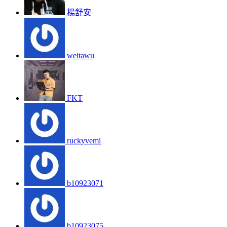
楊舒安
weitawu
FKT
ruckyvemi
b10923071
b10923075