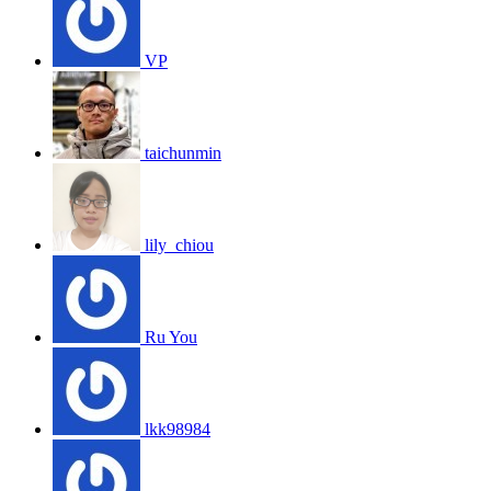
VP
taichunmin
lily_chiou
Ru You
lkk98984