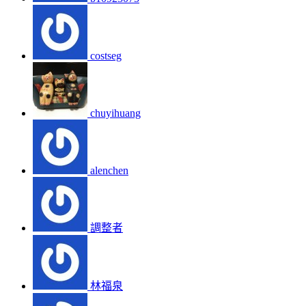
costseg
chuyihuang
alenchen
調整者
林福泉