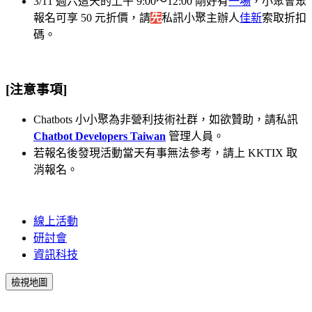
3/11 週六這天的上午 9:00～12:00 剛好有
一場
，小聚會眾
報名可享 50 元折價，請
先
私訊小聚主辦人
佳新
索取折扣
碼。
[注意事項]
Chatbots 小小聚為非營利技術社群，如欲贊助，請私訊
Chatbot Developers Taiwan
管理人員。
若報名後發現活動當天有事無法參考，請上 KKTIX 取
消報名。
線上活動
研討會
資訊科技
檢視地圖