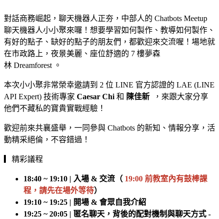
對話商務崛起，聊天機器人正夯，中部人的 Chatbots Meetup
聊天機器人小小聚來囉！想要學習如何製作、教導如何製作、
有好的點子、缺好的點子的朋友們，都歡迎來交流喔！場地就
在市政路上，夜景美麗、座位舒適的 7 樓夢森
林 Dreamforest 。
本次小小聚非常榮幸邀請到 2 位 LINE 官方認證的 LAE (LINE
API Expert) 技術專家
Caesar Chi
和
陳佳新
，來跟大家分享
他們不藏私的寶貴實戰經驗！
歡迎前來共襄盛舉，一同參與 Chatbots 的新知、情報分享，活
動精采絕倫，不容錯過！
▎精彩議程
18:40 ~ 19:10 | 入場 & 交流（
19:00 前教室內有鼓棒課
程，請先在場外等待
）
19:10 ~ 19:25 | 開場 & 會眾自我介紹
19:25 ~ 20:05 | 匿名聊天，背後的配對機制與聊天方式 -