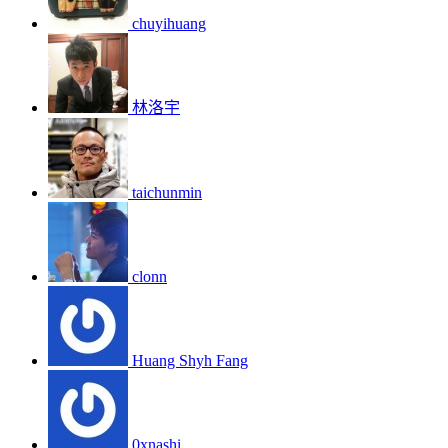
chuyihuang
林洛宇
taichunmin
clonn
Huang Shyh Fang
0xnashi